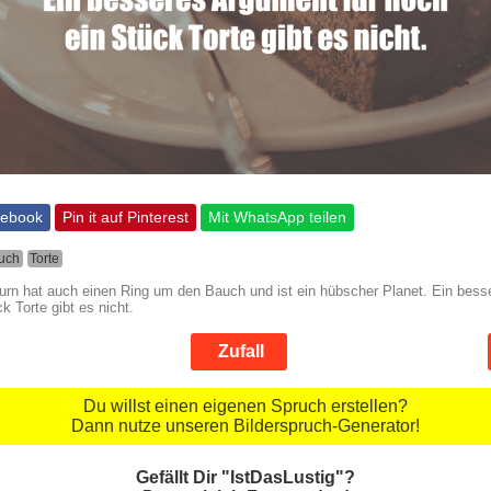
cebook
Pin it auf Pinterest
Mit WhatsApp teilen
uch
Torte
turn hat auch einen Ring um den Bauch und ist ein hübscher Planet. Ein bes
k Torte gibt es nicht.
Zufall
Du willst einen eigenen Spruch erstellen?
Dann nutze unseren Bilderspruch-Generator!
Gefällt Dir "IstDasLustig"?