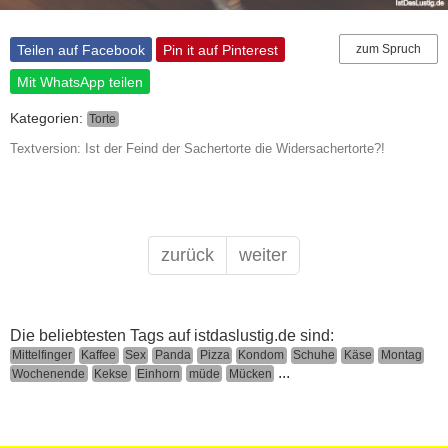
Teilen auf Facebook
Pin it auf Pinterest
zum Spruch
Mit WhatsApp teilen
Kategorien:
Torte
Textversion: Ist der Feind der Sachertorte die Widersachertorte?!
zurück
weiter
Die beliebtesten Tags auf istdaslustig.de sind:
Mittelfinger
Kaffee
Sex
Panda
Pizza
Kondom
Schuhe
Käse
Montag
...
Wochenende
Kekse
Einhorn
müde
Mücken