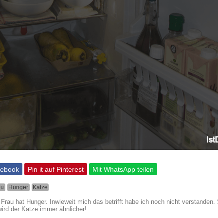
cebook
Pin it auf Pinterest
Mit WhatsApp teilen
au
Hunger
Katze
 Frau hat Hunger. Inwieweit mich das betrifft habe ich noch nicht verstanden. 
wird der Katze immer ähnlicher!