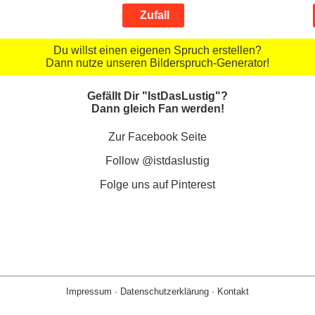
Zufall
Du willst einen eigenen Spruch erstellen?
Dann nutze unseren Bilderspruch-Generator!
Gefällt Dir "IstDasLustig"?
Dann gleich Fan werden!
Zur Facebook Seite
Follow @istdaslustig
Folge uns auf Pinterest
Impressum
·
Datenschutzerklärung
·
Kontakt