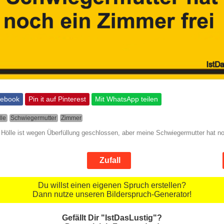
cebook
Pin it auf Pinterest
Mit WhatsApp teilen
lle
Schwiegermutter
Zimmer
e Hölle ist wegen Überfüllung geschlossen, aber meine Schwiegermutter hat n
Zufall
Du willst einen eigenen Spruch erstellen?
Dann nutze unseren Bilderspruch-Generator!
Gefällt Dir "IstDasLustig"?