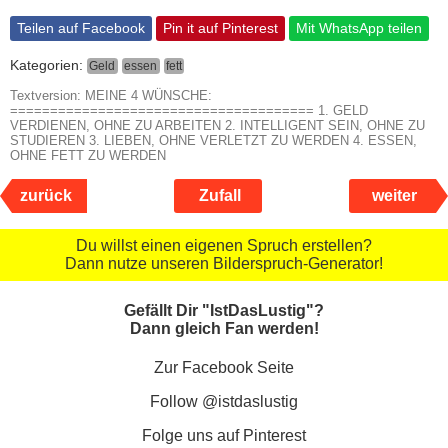
Teilen auf Facebook
Pin it auf Pinterest
Mit WhatsApp teilen
Kategorien:
Geld
essen
fett
Textversion: MEINE 4 WÜNSCHE:
====================================== 1. GELD
VERDIENEN, OHNE ZU ARBEITEN 2. INTELLIGENT SEIN, OHNE ZU
STUDIEREN 3. LIEBEN, OHNE VERLETZT ZU WERDEN 4. ESSEN,
OHNE FETT ZU WERDEN
zurück
Zufall
weiter
Du willst einen eigenen Spruch erstellen?
Dann nutze unseren Bilderspruch-Generator!
Gefällt Dir "IstDasLustig"?
Dann gleich Fan werden!
Zur Facebook Seite
Follow @istdaslustig
Folge uns auf Pinterest