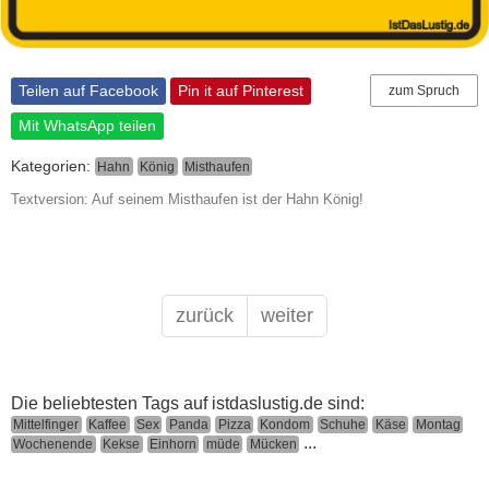
Teilen auf Facebook
Pin it auf Pinterest
zum Spruch
Mit WhatsApp teilen
Kategorien:
Hahn
König
Misthaufen
Textversion: Auf seinem Misthaufen ist der Hahn König!
zurück
weiter
Die beliebtesten Tags auf istdaslustig.de sind:
Mittelfinger
Kaffee
Sex
Panda
Pizza
Kondom
Schuhe
Käse
Montag
...
Wochenende
Kekse
Einhorn
müde
Mücken