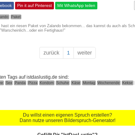
cebook
Pin it auf Pinterest
Mit WhatsApp teilen
lando
Paket
u hast ein riesen Paket von Zalando bekommen... das kannst du auch als Sch
 "Warscheinlich...oder ein Fertighaus!"
zurück
1
weiter
ten Tags auf istdaslustig.de sind:
ee
Sex
Panda
Pizza
Kondom
Schuhe
Käse
Montag
Wochenende
Kekse
Du willst einen eigenen Spruch erstellen?
Dann nutze unseren Bilderspruch-Generator!
Gefällt Dir "IstDasLustig"?