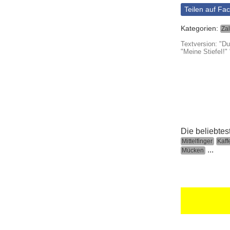
Teilen auf Fa
Kategorien:
Za
Textversion: "D
"Meine StiefeI!"
Die beliebtes
Mittelfinger
Kaff
...
Mücken