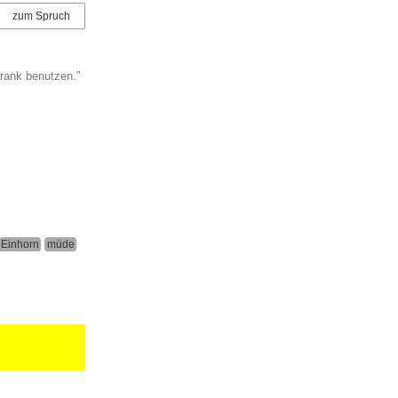
zum Spruch
rank benutzen."
Einhorn
müde