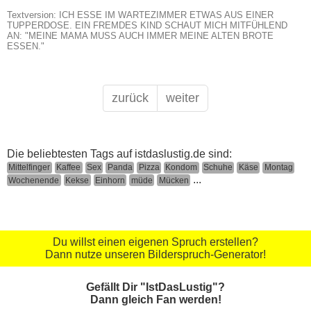
Textversion: ICH ESSE IM WARTEZIMMER ETWAS AUS EINER
TUPPERDOSE. EIN FREMDES KIND SCHAUT MICH MITFÜHLEND
AN: "MEINE MAMA MUSS AUCH IMMER MEINE ALTEN BROTE
ESSEN."
zurück
weiter
Die beliebtesten Tags auf istdaslustig.de sind:
Mittelfinger
Kaffee
Sex
Panda
Pizza
Kondom
Schuhe
Käse
Montag
...
Wochenende
Kekse
Einhorn
müde
Mücken
Du willst einen eigenen Spruch erstellen?
Dann nutze unseren Bilderspruch-Generator!
Gefällt Dir "IstDasLustig"?
Dann gleich Fan werden!