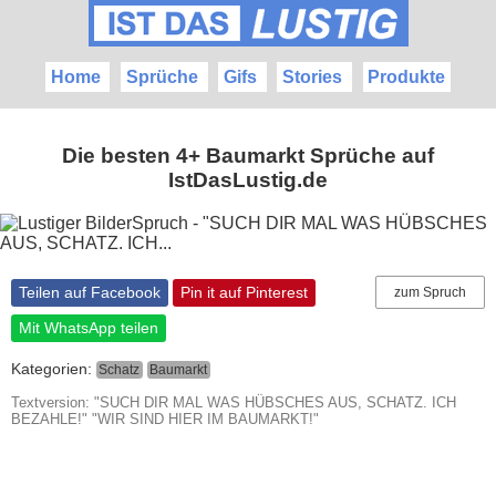
Home
Sprüche
Gifs
Stories
Produkte
Die besten 4+ Baumarkt Sprüche auf
IstDasLustig.de
Teilen auf Facebook
Pin it auf Pinterest
zum Spruch
Mit WhatsApp teilen
Kategorien:
Schatz
Baumarkt
Textversion: "SUCH DIR MAL WAS HÜBSCHES AUS, SCHATZ. ICH
BEZAHLE!" "WIR SIND HIER IM BAUMARKT!"