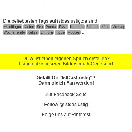
Die beliebtesten Tags auf istdaslustig.de sind:
Mittelfinger
Kaffee
Sex
Panda
Pizza
Kondom
Schuhe
Käse
Montag
...
Wochenende
Kekse
Einhorn
müde
Mücken
Du willst einen eigenen Spruch erstellen?
Dann nutze unseren Bilderspruch-Generator!
Gefällt Dir "IstDasLustig"?
Dann gleich Fan werden!
Zur Facebook Seite
Follow @istdaslustig
Folge uns auf Pinterest