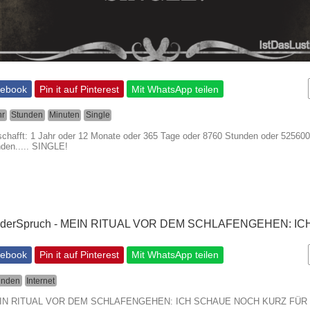
cebook
Pin it auf Pinterest
Mit WhatsApp teilen
hr
Stunden
Minuten
Single
schafft: 1 Jahr oder 12 Monate oder 365 Tage oder 8760 Stunden oder 525600
den..... SINGLE!
cebook
Pin it auf Pinterest
Mit WhatsApp teilen
unden
Internet
 MEIN RITUAL VOR DEM SCHLAFENGEHEN: ICH SCHAUE NOCH KURZ FÜR