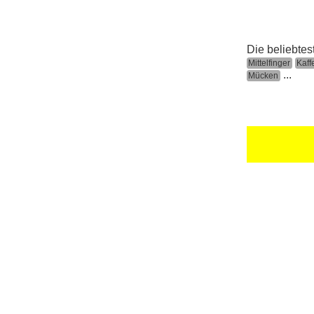
Die beliebtes
Mittelfinger
Kaff
...
Mücken