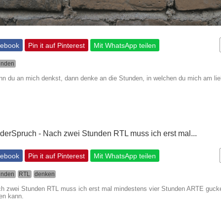
cebook
Pin it auf Pinterest
Mit WhatsApp teilen
unden
nn du an mich denkst, dann denke an die Stunden, in welchen du mich am lieb
cebook
Pin it auf Pinterest
Mit WhatsApp teilen
unden
RTL
denken
ch zwei Stunden RTL muss ich erst mal mindestens vier Stunden ARTE gucke
en kann.