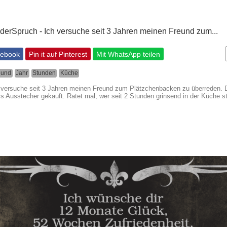
cebook
Pin it auf Pinterest
Mit WhatsApp teilen
eund
Jahr
Stunden
Küche
h versuche seit 3 Jahren meinen Freund zum Plätzchenbacken zu überreden. 
s Ausstecher gekauft. Ratet mal, wer seit 2 Stunden grinsend in der Küche st
.