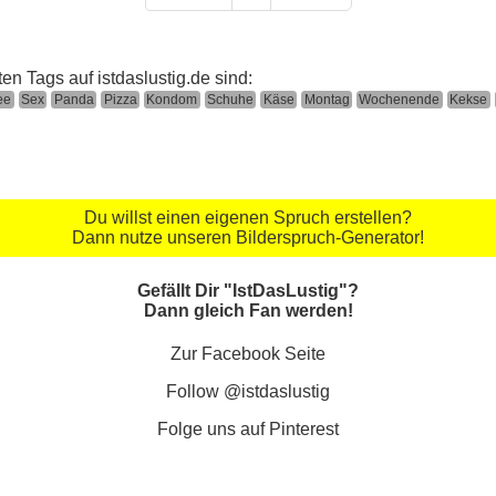
ten Tags auf istdaslustig.de sind:
ee
Sex
Panda
Pizza
Kondom
Schuhe
Käse
Montag
Wochenende
Kekse
Du willst einen eigenen Spruch erstellen?
Dann nutze unseren Bilderspruch-Generator!
Gefällt Dir "IstDasLustig"?
Dann gleich Fan werden!
Zur Facebook Seite
Follow @istdaslustig
Folge uns auf Pinterest