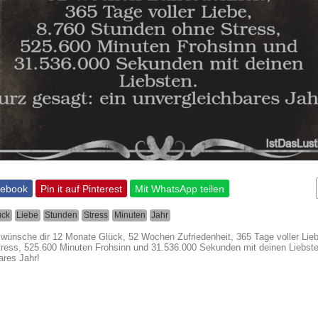
cebook
Pin it auf Pinterest
Mit WhatsApp teilen
ück
Liebe
Stunden
Stress
Minuten
Jahr
 wünsche dir 12 Monate Glück, 52 Wochen Zufriedenheit, 365 Tage voller Lie
ress, 525.600 Minuten Frohsinn und 31.536.000 Sekunden mit deinen Liebste
ares Jahr!