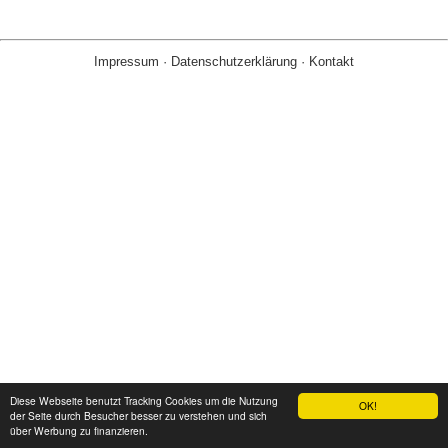
Impressum
·
Datenschutzerklärung
·
Kontakt
Diese Webseite benutzt Tracking Cookies um die Nutzung
OK!
der Seite durch Besucher besser zu verstehen und sich
über Werbung zu finanzieren.