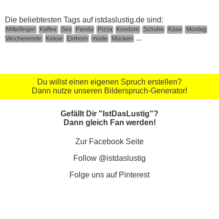
Die beliebtesten Tags auf istdaslustig.de sind:
Mittelfinger
Kaffee
Sex
Panda
Pizza
Kondom
Schuhe
Käse
Montag
...
Wochenende
Kekse
Einhorn
müde
Mücken
Du willst einen eigenen Spruch erstellen?
Dann nutze unseren Bilderspruch-Generator!
Gefällt Dir "IstDasLustig"?
Dann gleich Fan werden!
Zur Facebook Seite
Follow @istdaslustig
Folge uns auf Pinterest