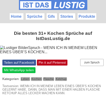
Home
Sprüche
Gifs
Stories
Produkte
Die besten 31+ Kochen Sprüche auf
IstDasLustig.de
Teilen auf Facebook
Pin it auf Pinterest
zum Spruch
Mit WhatsApp teilen
Kategorien:
Leben
Kochen
Flasche
Ketchup
Textversion: WENN ICH IN MEINEM LEBEN EINES ÜBER’S KOCHEN
GELERNT HABE, DANN, DASS MAN MIT EINER HALBEN FLASCHE
KETCHUP ALLES LECKER MACHEN KANN.