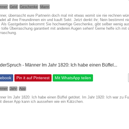
nner
Geld
Geschenke
Mann
ner, überrascht eure Partnerin doch mal mit etwas womit sie nie rechnen würd
adet all ihre Freundinnen ein und kauft Sekt. Jetzt denkt ihr; Nein bestimmt ni
 Als Gastgeberin bekommt Sie hochwertige Geschenke, gibt selber wenig aus
 tolle Überraschung garantiert mit anderen Augen sehen! Gerne helfe ich mit 
rraschung.
cebook
Pin it auf Pinterest
Mit WhatsApp teilen
nner
Jahr
App
ner Im Jahr 1820: Ich habe einen Büffel getötet. Im Jahr 1920: Ich war zu 
it dieser App kann ich aussehen wie ein Kätzchen.