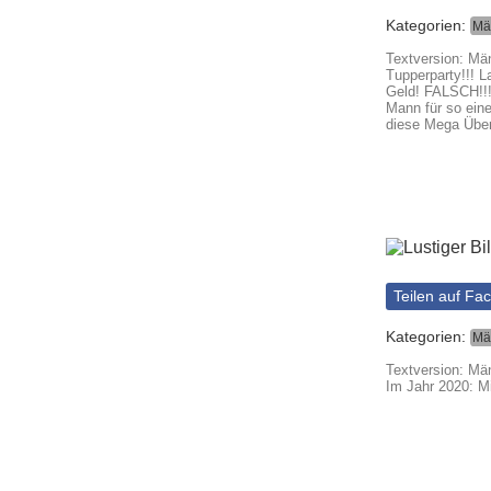
Kategorien:
Mä
Textversion: Män
Tupperparty!!! L
Geld! FALSCH!!!
Mann für so eine
diese Mega Übe
Teilen auf Fa
Kategorien:
Mä
Textversion: Män
Im Jahr 2020: M