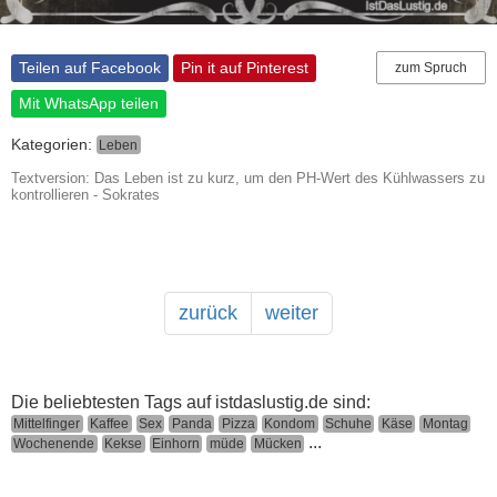
Teilen auf Facebook
Pin it auf Pinterest
zum Spruch
Mit WhatsApp teilen
Kategorien:
Leben
Textversion: Das Leben ist zu kurz, um den PH-Wert des Kühlwassers zu
kontrollieren - Sokrates
zurück
weiter
Die beliebtesten Tags auf istdaslustig.de sind:
Mittelfinger
Kaffee
Sex
Panda
Pizza
Kondom
Schuhe
Käse
Montag
...
Wochenende
Kekse
Einhorn
müde
Mücken