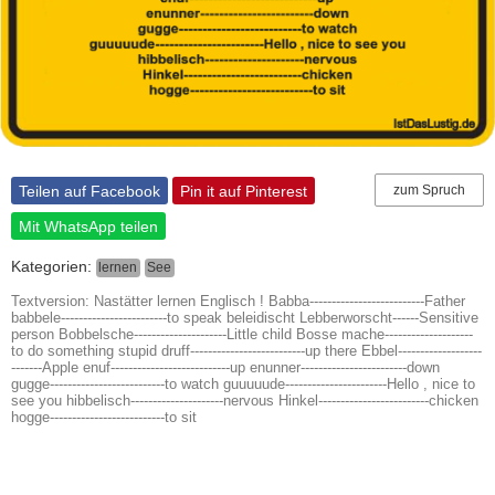
Teilen auf Facebook
Pin it auf Pinterest
zum Spruch
Mit WhatsApp teilen
Kategorien:
lernen
See
Textversion: Nastätter lernen Englisch ! Babba--------------------------Father
babbele------------------------to speak beleidischt Lebberworscht------Sensitive
person Bobbelsche---------------------Little child Bosse mache--------------------
to do something stupid druff--------------------------up there Ebbel-------------------
-------Apple enuf---------------------------up enunner------------------------down
gugge--------------------------to watch guuuuude-----------------------Hello , nice to
see you hibbelisch---------------------nervous Hinkel-------------------------chicken
hogge--------------------------to sit