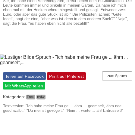
Sie, ich habe einen Schrebergarten, direkt neben dem Fußballstadion. Die
Leute kommen immer und pinkeln in meinen Garten. Da habe ich mich
eben mal mit der Heckenschere hingestellt und gesagt: Entweder zwei
Euro, oder aber das gute Stück ist ab." Die Polizisten lachen: "Gute
Idee!", sagt der eine, "aber was ist denn in dem anderen Sack?" "Naja",
sagt die Frau, "es haben eben nicht alle bezahlt!"
Teilen auf Facebook
Pin it auf Pinterest
zum Spruch
Mit WhatsApp teilen
Kategorien:
Frau
nsfw
Textversion: "Ich habe meine Frau ge ... ähm ... geamselt, ähm nee,
geschwalbt." "Du meinst gevögelt." "Nein ... warte ... ah! Erdrosselt!"