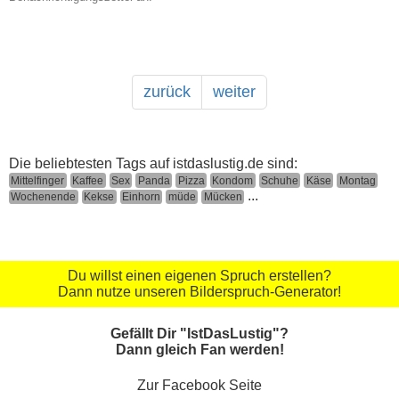
zurück
weiter
Die beliebtesten Tags auf istdaslustig.de sind:
Mittelfinger
Kaffee
Sex
Panda
Pizza
Kondom
Schuhe
Käse
Montag
...
Wochenende
Kekse
Einhorn
müde
Mücken
Du willst einen eigenen Spruch erstellen?
Dann nutze unseren Bilderspruch-Generator!
Gefällt Dir "IstDasLustig"?
Dann gleich Fan werden!
Zur Facebook Seite